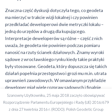
Znaczna część dyskusji dotyczyła tego, co geodeta
ma mierzyć w trakcie wizji lokalnej i czy powinien
przedkładać deweloperowi dwie metryczki lokalu –
jedną do urzędów a drugą dla kupującego.
Interpretacje deweloperów są różne – część z nich
uważa, że geodeta nie powinien podczas pomiaru
nanosić na rzuty ścianek działowych. Znamy wyroki
sądowe z wrocławskiego rynku kiedy takie praktyki
były stosowane. Geodeta, który dopuszcza się takich
działań popełnia przestępstwo i grozi mu m.in. utrata
uprawnień zawodowych. W omawianym przykładzie
deweloper miał wiele rozpraw sądowych i finalnie
„zbankrutował” o czym można przeczytać w wielu
Szanowny Użytkowniku, 25 maja 2018 zaczęło obowiązywać
wyrokach sądowych i w internecie.
Rozporządzenie Parlamentu Europejskiego i Rady (UE) 2016/679
z dnia 27 kwietnia 2016 r. (RODO). Polish Geodetic Group
W jednym z dwóch podejść omawianych na Akademii