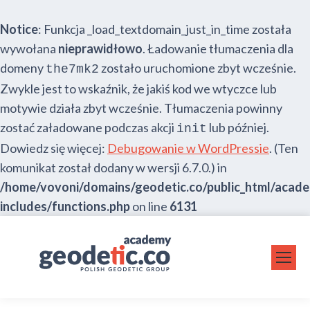
Notice
: Funkcja _load_textdomain_just_in_time została
wywołana
nieprawidłowo
. Ładowanie tłumaczenia dla
domeny
zostało uruchomione zbyt wcześnie.
the7mk2
Zwykle jest to wskaźnik, że jakiś kod we wtyczce lub
motywie działa zbyt wcześnie. Tłumaczenia powinny
zostać załadowane podczas akcji
lub później.
init
Dowiedz się więcej:
Debugowanie w WordPressie
. (Ten
komunikat został dodany w wersji 6.7.0.) in
/home/vovoni/domains/geodetic.co/public_html/acad
includes/functions.php
on line
6131