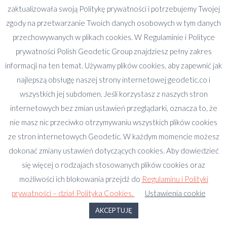
zaktualizowała swoją Politykę prywatności i potrzebujemy Twojej
priorytetem jest wykazywanie minimalnej
zgody na przetwarzanie Twoich danych osobowych w tym danych
powierzchni ścianek. Przepisy obligują architektów
przechowywanych w plikach cookies. W Regulaminie i Polityce
na etapie projektu budowlanego do wyodrębnienia
prywatności Polish Geodetic Group znajdziesz pełny zakres
ścianami niektórych pomieszczeń. Jednym z pytań,
informacji na ten temat. Używamy plików cookies, aby zapewnić jak
które padło podczas szkolenia było: „czy, gdy w
najlepszą obsługę naszej strony internetowej geodetic.co i
lokalu są dwie łazienki to czy można wykazać ścianki
wszystkich jej subdomen. Jeśli korzystasz z naszych stron
tylko wokół jednej z nich”. Niezamierzanie instalacji
internetowych bez zmian ustawień przeglądarki, oznacza to, że
sanitarnych w celu wyeliminowania ścianek
nie masz nic przeciwko otrzymywaniu wszystkich plików cookies
działowych wokół łazienek i ubikacji przez geodetów
ze stron internetowych Geodetic. W każdym momencie możesz
również jest ryzykowne i grozi stratą uprawnień.
dokonać zmiany ustawień dotyczących cookies. Aby dowiedzieć
Przedkładając dokumentację do samodzielności
się więcej o rodzajach stosowanych plików cookies oraz
lokalu musimy podać lokalizację w mieszkaniu
możliwości ich blokowania przejdź do
Regulaminu i Polityki
przyłączy wodno-kanalizacyjnych i miejsc wentylacji.
prywatności – dział Polityka Cookies.
Ustawienia cookie
Zdarza się, że podczas naszego pomiaru robimy
zdjęcia. Dlaczego? Niektórzy deweloperzy czasami
AKCEPTUJĘ
upierają się, żeby wykonać im metryczki lokalu, ale