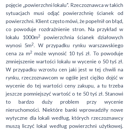
pojęcie „powierzchni lokalu”. Rzeczoznawca w takich
sytuacjach musi odjąć powierzchnię ścianek od
powierzchni. Klient często mówi, że popełnił on błąd,
co powoduje rozdrażnienie stron. Na przykład w
2
lokalu 1000m
powierzchnia ścianek działowych
2
wynosi 5m
. W przypadku rynku warszawskiego
2
cena za m
może wynosić 10 tyś zł. To powoduje
zmniejszenie wartości lokalu w wycenie o 50 tyś zł.
W przypadku wzrostu cen jaki jest w tej chwili na
rynku, rzeczoznawcom w ogóle jest ciężko dojść w
wycenie do tej wartości ceny zakupu, a tu trzeba
jeszcze pomniejszyć wartość o te 50 tyś zł. Stanowi
to bardzo duży problem przy wycenie
nieruchomości. Niektóre banki wprowadziły nowe
wytyczne dla lokali według, których rzeczoznawcy
muszą liczyć lokal według powierzchni użytkowej.