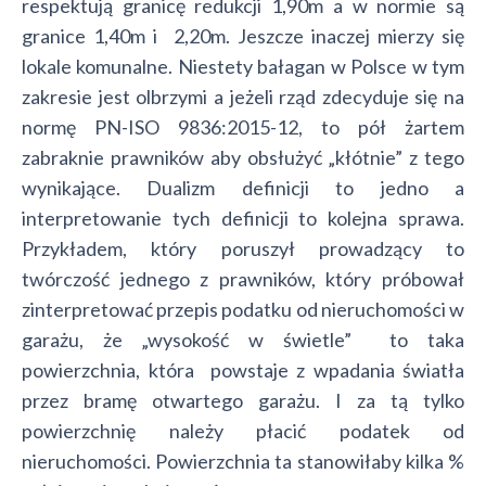
respektują granicę redukcji 1,90m a w normie są
granice 1,40m i 2,20m. Jeszcze inaczej mierzy się
lokale komunalne. Niestety bałagan w Polsce w tym
zakresie jest olbrzymi a jeżeli rząd zdecyduje się na
normę PN-ISO 9836:2015-12, to pół żartem
zabraknie prawników aby obsłużyć „kłótnie” z tego
wynikające. Dualizm definicji to jedno a
interpretowanie tych definicji to kolejna sprawa.
Przykładem, który poruszył prowadzący to
twórczość jednego z prawników, który próbował
zinterpretować przepis podatku od nieruchomości w
garażu, że „wysokość w świetle” to taka
powierzchnia, która powstaje z wpadania światła
przez bramę otwartego garażu. I za tą tylko
powierzchnię należy płacić podatek od
nieruchomości. Powierzchnia ta stanowiłaby kilka %