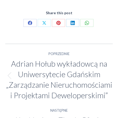
Share this post
Share
Share
Share
Share
Share
on
on
on
on
on
Facebook
X
Pinterest
LinkedIn
WhatsApp
Nawigacja
POPRZEDNIE
Adrian Hołub wykładowcą na
wpisów
Uniwersytecie Gdańskim
Poprzedni
„Zarządzanie Nieruchomościami
wpis:
i Projektami Deweloperskimi”
NASTĘPNE