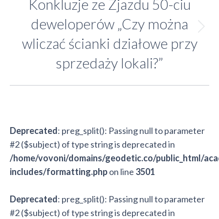
Konkluzje ze Zjazdu 50-ciu
deweloperów „Czy można
Następny
wliczać ścianki działowe przy
wpis:
sprzedaży lokali?”
Deprecated
: preg_split(): Passing null to parameter
#2 ($subject) of type string is deprecated in
/home/vovoni/domains/geodetic.co/public_html/ac
includes/formatting.php
on line
3501
Deprecated
: preg_split(): Passing null to parameter
#2 ($subject) of type string is deprecated in