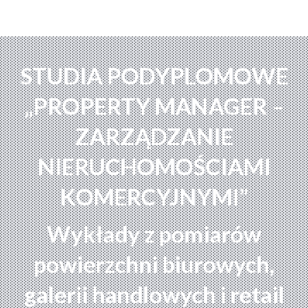
STUDIA PODYPLOMOWE
„PROPERTY MANAGER –
ZARZĄDZANIE
NIERUCHOMOŚCIAMI
KOMERCYJNYMI”
Wykłady z pomiarów
powierzchni biurowych,
galerii handlowych i retail