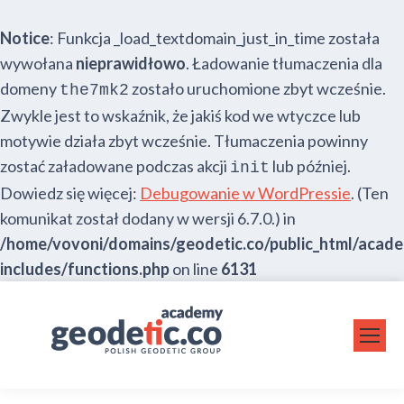
Notice
: Funkcja _load_textdomain_just_in_time została
wywołana
nieprawidłowo
. Ładowanie tłumaczenia dla
domeny
zostało uruchomione zbyt wcześnie.
the7mk2
Zwykle jest to wskaźnik, że jakiś kod we wtyczce lub
motywie działa zbyt wcześnie. Tłumaczenia powinny
zostać załadowane podczas akcji
lub później.
init
Dowiedz się więcej:
Debugowanie w WordPressie
. (Ten
komunikat został dodany w wersji 6.7.0.) in
/home/vovoni/domains/geodetic.co/public_html/acad
includes/functions.php
on line
6131