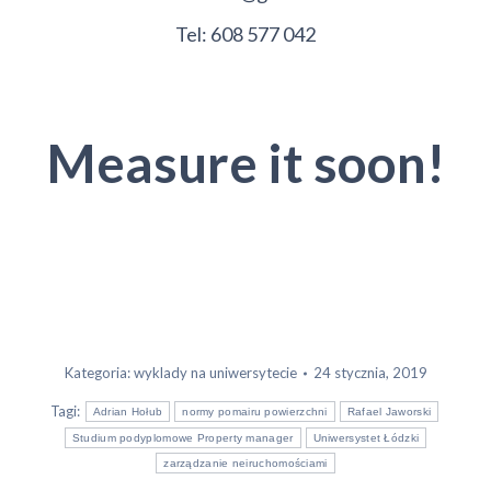
Tel: 608 577 042
Measure it soon!
Kategoria:
wyklady na uniwersytecie
24 stycznia, 2019
Tagi:
Adrian Hołub
normy pomairu powierzchni
Rafael Jaworski
Studium podyplomowe Property manager
Uniwersystet Łódzki
zarządzanie neiruchomościami