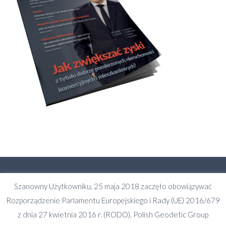
Szanowny Użytkowniku, 25 maja 2018 zaczęło obowiązywać
Kontakt
Rozporządzenie Parlamentu Europejskiego i Rady (UE) 2016/679
Tel.
z dnia 27 kwietnia 2016 r. (RODO). Polish Geodetic Group
+48 608 577 042