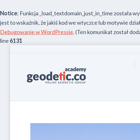
Notice
: Funkcja _load_textdomain_just_in_time została 
jest to wskaźnik, że jakiś kod we wtyczce lub motywie dz
Debugowanie w WordPressie
. (Ten komunikat został doda
line
6131