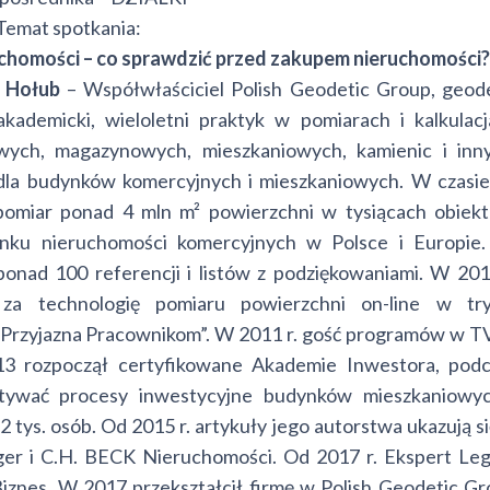
Temat spotkania:
uchomości – co sprawdzić przed zakupem nieruchomości?
 Hołub
– Współwłaściciel Polish Geodetic Group, geod
akademicki, wieloletni praktyk w pomiarach i kalkulac
ych, magazynowych, mieszkaniowych, kamienic i inny
 dla budynków komercyjnych i mieszkaniowych. W czasi
 pomiar ponad 4 mln m² powierzchni w tysiącach obiek
ynku nieruchomości komercyjnych w Polsce i Europie.
nad 100 referencji i listów z podziękowaniami. W 201
i za technologię pomiaru powierzchni on-line w try
a Przyjazna Pracownikom”. W 2011 r. gość programów w 
13 rozpoczął certyfikowane Akademie Inwestora, podc
stywać procesy inwestycyjne budynków mieszkaniowyc
2 tys. osób. Od 2015 r. artykuły jego autorstwa ukazują s
ger i C.H. BECK Nieruchomości. Od 2017 r. Ekspert Leg
 Biznes. W 2017 przekształcił firmę w Polish Geodetic G