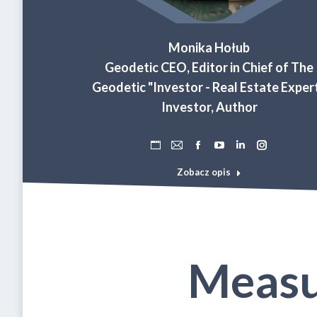
Monika Hołub
Geodetic CEO, Editor in Chief of The
Geodetic "Investor - Real Estate Expert
Investor, Author
Osobisty
Adres
Facebook
YouTube
Linkedin
Instagram
blog
e-
Zobacz opis
/
mail
strona
internetowa
Measu