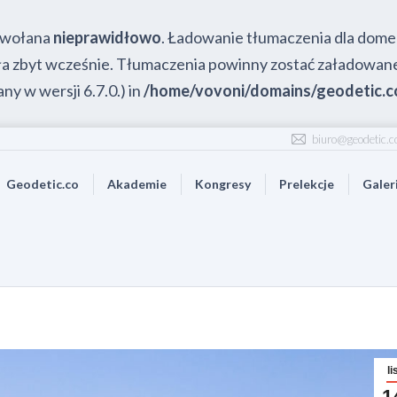
wywołana
nieprawidłowo
. Ładowanie tłumaczenia dla dom
iała zbyt wcześnie. Tłumaczenia powinny zostać załadowan
ny w wersji 6.7.0.) in
/home/vovoni/domains/geodetic.co
biuro@geodetic.c
Geodetic.co
Akademie
Kongresy
Prelekcje
Galer
li
1