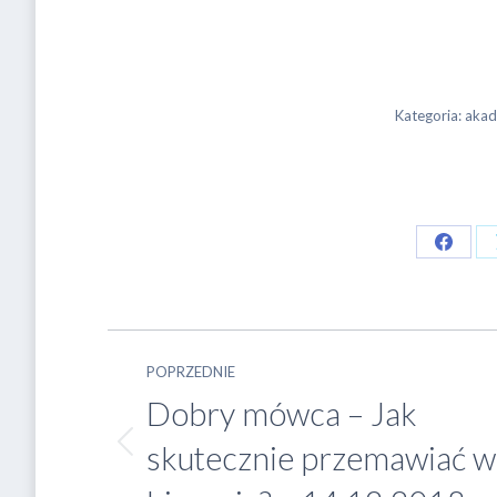
Kategoria:
akad
Share
on
Faceb
Nawigacja
POPRZEDNIE
Dobry mówca – Jak
wpisów
skutecznie przemawiać w
Poprzedni
wpis: