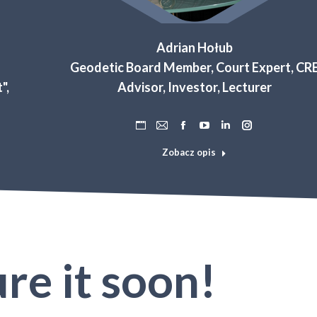
Adrian Hołub
Geodetic Board Member, Court Expert, CR
",
Advisor, Investor, Lecturer
Osobisty
Adres
Facebook
YouTube
Linkedin
Instagram
blog
e-
Zobacz opis
/
mail
strona
internetowa
re it soon!