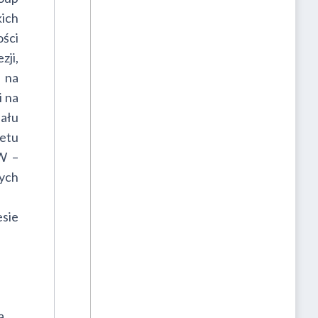
ich
ści
ji,
 na
i na
iału
etu
GW –
ych
esie
ą