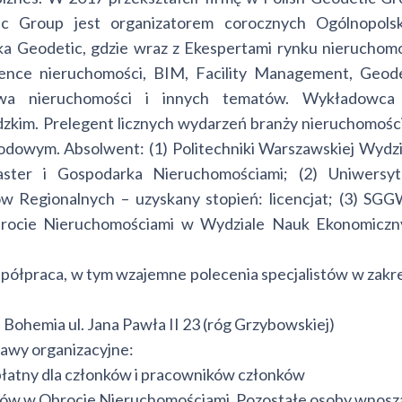
ic Group jest organizatorem corocznych Ogólnopolsk
 Geodetic, gdzie wraz z Ekespertami rynku nieruchomo
ence nieruchomości, BIM, Facility Management, Geodez
Prawa nieruchomości i innych tematów. Wykładowca
zkim. Prelegent licznych wydarzeń branży nieruchomośc
odowym. Absolwent: (1) Politechniki Warszawskiej Wydz
ataster i Gospodarka Nieruchomościami; (2) Uniwersyt
w Regionalnych – uzyskany stopień: licencjat; (3) SG
rocie Nieruchomościami w Wydziale Nauk Ekonomiczn
 współpraca, w tym wzajemne polecenia specjalistów w zakr
 Bohemia ul. Jana Pawła II 23 (róg Grzybowskiej)
awy organizacyjne:
zpłatny dla członków i pracowników członków
ów w Obrocie Nieruchomościami. Pozostałe osoby wnosz