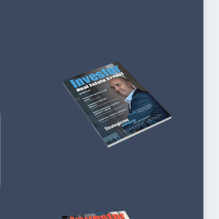
Rocznik INVESTOR REE [4]
2020
Rocznik INVESTOR REE [3]
2019