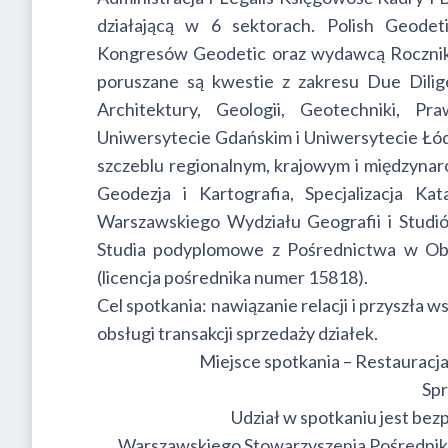
działającą w 6 sektorach. Polish Geodet
Kongresów Geodetic oraz wydawcą Rocznika
poruszane są kwestie z zakresu Due Dilig
Architektury, Geologii, Geotechniki, 
Uniwersytecie Gdańskim i Uniwersytecie Łód
szczeblu regionalnym, krajowym i międzynar
Geodezja i Kartografia, Specjalizacja K
Warszawskiego Wydziału Geografii i Studió
Studia podyplomowe z Pośrednictwa w Ob
(licencja pośrednika numer 15818).
Cel spotkania: nawiązanie relacji i przyszła
obsługi transakcji sprzedaży działek.
Miejsce spotkania – Restauracja
Spr
Udział w spotkaniu jest be
Warszawskiego Stowarzyszenia Pośrednik