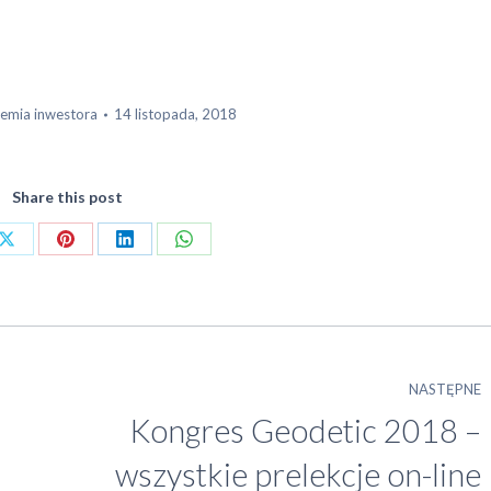
emia inwestora
14 listopada, 2018
Share this post
Share
Share
Share
Share
on
on
on
on
ook
X
Pinterest
LinkedIn
WhatsApp
NASTĘPNE
Kongres Geodetic 2018 –
Następny
wszystkie prelekcje on-line
wpis: