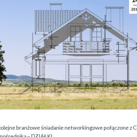
20
lejne branżowe śniadanie networkingowe połączone z C
 pośrednika – DZIAŁKI