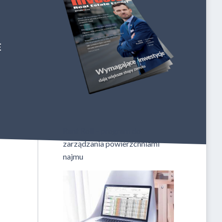
E
Rent Roll – program do
zarządzania powierzchniami
najmu