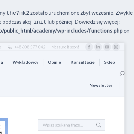
eny
zostało uruchomione zbyt wcześnie. Zwykle
the7mk2
e podczas akcji
lub później. Dowiedz się więcej:
init
/public_html/academy/wp-includes/functions.php
on
o
+48 608 577 042
Measure it soon!
Facebook
Linkedin
YouTube
Instag
otworzy
otworzy
otworzy
otworz
ia
Wykładowcy
Opinie
Konsultacje
Sklep
się
się
się
się
w
w
w
w
Szukaj
nowym
nowym
nowym
nowym
Newsletter
oknie
oknie
oknie
oknie
Szukaj:
s
4