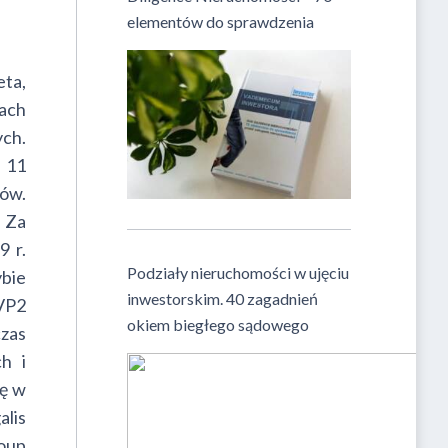
elementów do sprawdzenia
eta,
jach
ch.
e 11
tów.
 Za
9 r.
Podziały nieruchomości w ujęciu
bie
inwestorskim. 40 zagadnień
TVP2
okiem biegłego sądowego
zas
h i
ię w
alis
roup