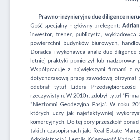
Prawno-inżynieryjne due diligence nier
Gość specjalny – główny prelegent:
Adrian
inwestor, trener, publicysta, wykładowca 
powierzchni budynków biurowych, handlow
Doradca i wykonawca analiz due diligence
letniej praktyki pomierzył lub nadzorował
Współpracuje z największymi firmami z r
dotychczasową pracę zawodową otrzymał po
odebrał tytuł Lidera Przedsiębiorczośc
rzeczywistym. W 2010 r. zdobył tytuł “Firm
“Niezłomni Geodezyjna Pasja”. W roku 20
których uczy jak najefektywniej wykorzy
komercyjnych. Do tej pory przeszkolił ponad 
takich czasopismach jak: Real Estate Mana
Administracja i Legalis Księgowość Kadry i