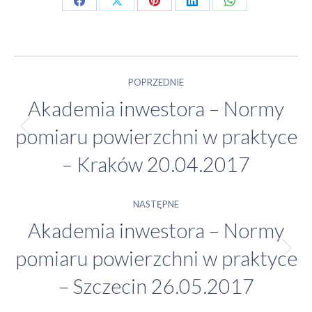
Share
Share
Share
Share
Share
on
on
on
on
on
Facebook
X
Pinterest
LinkedIn
WhatsApp
Nawigacja
POPRZEDNIE
Akademia inwestora – Normy
wpisów
pomiaru powierzchni w praktyce
Poprzedni
wpis:
– Kraków 20.04.2017
NASTĘPNE
Akademia inwestora – Normy
pomiaru powierzchni w praktyce
Następny
wpis:
– Szczecin 26.05.2017