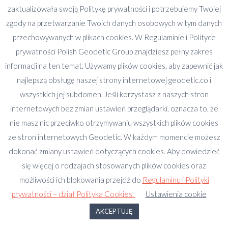
zaktualizowała swoją Politykę prywatności i potrzebujemy Twojej
zgody na przetwarzanie Twoich danych osobowych w tym danych
Szukaj:
przechowywanych w plikach cookies. W Regulaminie i Polityce
prywatności Polish Geodetic Group znajdziesz pełny zakres
informacji na ten temat. Używamy plików cookies, aby zapewnić jak
najlepszą obsługę naszej strony internetowej geodetic.co i
Ekspertyza Deweloperska – Jak zwiększyć powierzchnie
wszystkich jej subdomen. Jeśli korzystasz z naszych stron
sprzedawanych lokali mieszkalnych, biurowych i
internetowych bez zmian ustawień przeglądarki, oznacza to, że
handlowych?
nie masz nic przeciwko otrzymywaniu wszystkich plików cookies
ze stron internetowych Geodetic. W każdym momencie możesz
dokonać zmiany ustawień dotyczących cookies. Aby dowiedzieć
się więcej o rodzajach stosowanych plików cookies oraz
możliwości ich blokowania przejdź do
Regulaminu i Polityki
prywatności – dział Polityka Cookies.
Ustawienia cookie
AKCEPTUJĘ