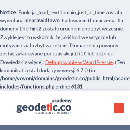
Notice
: Funkcja _load_textdomain_just_in_time została
wywołana
nieprawidłowo
. Ładowanie tłumaczenia dla
domeny
zostało uruchomione zbyt wcześnie.
the7mk2
Zwykle jest to wskaźnik, że jakiś kod we wtyczce lub
motywie działa zbyt wcześnie. Tłumaczenia powinny
zostać załadowane podczas akcji
lub później.
init
Dowiedz się więcej:
Debugowanie w WordPressie
. (Ten
komunikat został dodany w wersji 6.7.0.) in
/home/vovoni/domains/geodetic.co/public_html/acad
includes/functions.php
on line
6131