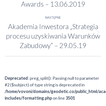
wpis:
Awards – 13.06.2019
NASTĘPNE
Akademia Inwestora „Strategia
procesu uzyskiwania Warunków
Następny
wpis:
Zabudowy” – 29.05.19
Deprecated
: preg_split(): Passing null to parameter
#2 ($subject) of type string is deprecated in
/home/vovoni/domains/geodetic.co/public_html/ac
includes/formatting.php
on line
3501