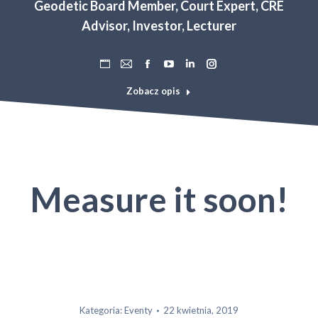
Geodetic Board Member, Court Expert, CRE
Advisor, Investor, Lecturer
Osobisty
Adres
Facebook
YouTube
Linkedin
Instagram
blog
e-
Zobacz opis
/
mail
strona
internetowa
Measure it soon!
Kategoria:
Eventy
22 kwietnia, 2019