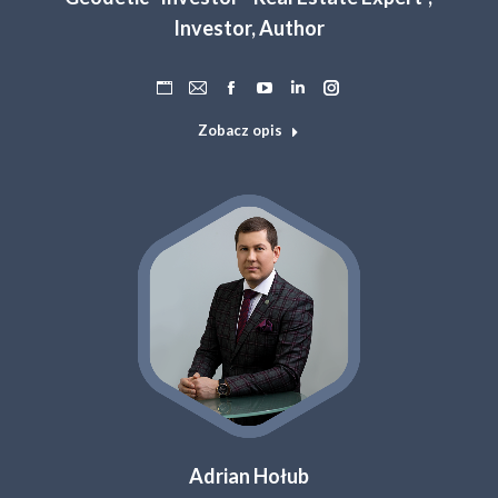
Investor, Author
Osobisty
Adres
Facebook
YouTube
Linkedin
Instagram
blog
e-
Zobacz opis
/
mail
strona
internetowa
Adrian Hołub