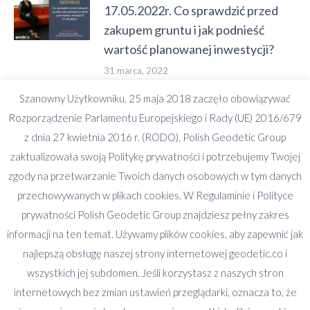
17.05.2022r. Co sprawdzić przed
zakupem gruntu i jak podnieść
wartość planowanej inwestycji?
31 marca, 2022
Szanowny Użytkowniku, 25 maja 2018 zaczęło obowiązywać
Rozporządzenie Parlamentu Europejskiego i Rady (UE) 2016/679
z dnia 27 kwietnia 2016 r. (RODO). Polish Geodetic Group
zaktualizowała swoją Politykę prywatności i potrzebujemy Twojej
zgody na przetwarzanie Twoich danych osobowych w tym danych
przechowywanych w plikach cookies. W Regulaminie i Polityce
Kontakt
prywatności Polish Geodetic Group znajdziesz pełny zakres
Tel.
informacji na ten temat. Używamy plików cookies, aby zapewnić jak
+48 608 577 042
najlepszą obsługę naszej strony internetowej geodetic.co i
+48 785 041 079
wszystkich jej subdomen. Jeśli korzystasz z naszych stron
internetowych bez zmian ustawień przeglądarki, oznacza to, że
e-mail: