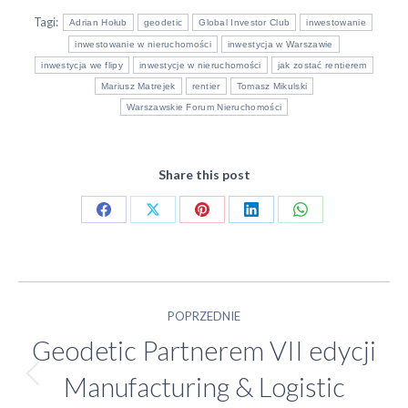
Tagi:
Adrian Hołub
geodetic
Global Investor Club
inwestowanie
inwestowanie w nieruchomości
inwestycja w Warszawie
inwestycja we flipy
inwestycje w nieruchomości
jak zostać rentierem
Mariusz Matrejek
rentier
Tomasz Mikulski
Warszawskie Forum Nieruchomości
Share this post
Share
Share
Share
Share
Share
on
on
on
on
on
Facebook
X
Pinterest
LinkedIn
WhatsApp
Nawigacja
POPRZEDNIE
Geodetic Partnerem VII edycji
wpisów
Manufacturing & Logistic
Poprzedni