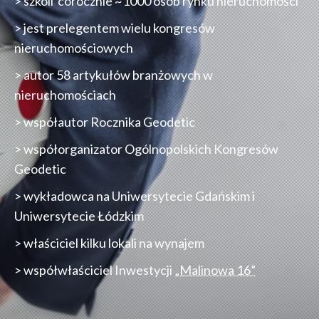
> szkoli corocznie ~1000 osób rynku nieruchomości
> jest prelegentem wielu kongresów
nieruchomościowych
> autor 58 artykułów branżowych w
nieruchomościach
> współautor Rocznika Geodetic
> współorganizator Ogólnopolskich Kongresów
Geodetic
> wykładowca na Uniwersytecie Gdańskim i
Uniwersytecie Łódzkim
> właściciel kilku lokali na wynajem
> współwłaściciel Inwestycji
„Malinowa 16”