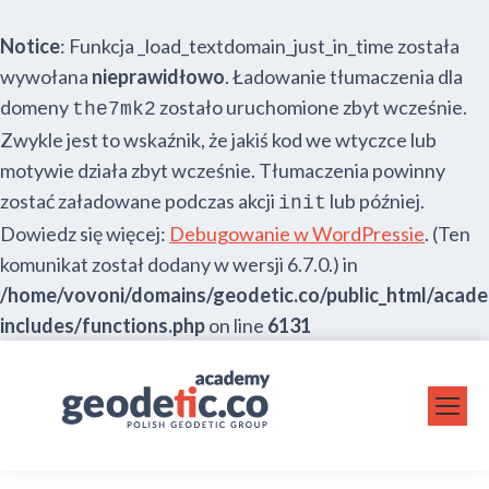
Notice
: Funkcja _load_textdomain_just_in_time została
wywołana
nieprawidłowo
. Ładowanie tłumaczenia dla
domeny
zostało uruchomione zbyt wcześnie.
the7mk2
Zwykle jest to wskaźnik, że jakiś kod we wtyczce lub
motywie działa zbyt wcześnie. Tłumaczenia powinny
zostać załadowane podczas akcji
lub później.
init
Dowiedz się więcej:
Debugowanie w WordPressie
. (Ten
komunikat został dodany w wersji 6.7.0.) in
/home/vovoni/domains/geodetic.co/public_html/acad
includes/functions.php
on line
6131