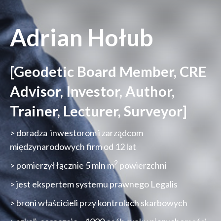
Adrian Hołub
[Geodetic Board Member, CRE
Advisor,
Investor, Author,
Trainer, Lecturer, Surveyor]
> doradza inwestorom i zarządcom
międzynarodowych firm od 12 lat
2
> pomierzył łącznie 5 mln m
powierzchni
> jest ekspertem systemu prawnego Legalis
> broni właścicieli przy kontrolach skarbowych