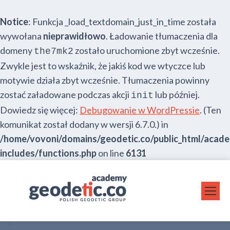
Notice
: Funkcja _load_textdomain_just_in_time została
wywołana
nieprawidłowo
. Ładowanie tłumaczenia dla
domeny
zostało uruchomione zbyt wcześnie.
the7mk2
Zwykle jest to wskaźnik, że jakiś kod we wtyczce lub
motywie działa zbyt wcześnie. Tłumaczenia powinny
zostać załadowane podczas akcji
lub później.
init
Dowiedz się więcej:
Debugowanie w WordPressie
. (Ten
komunikat został dodany w wersji 6.7.0.) in
/home/vovoni/domains/geodetic.co/public_html/acad
includes/functions.php
on line
6131