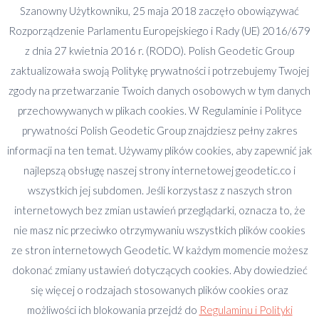
Szanowny Użytkowniku, 25 maja 2018 zaczęło obowiązywać
Powierzchnia użytkowa lokali i budynków w
Rozporządzenie Parlamentu Europejskiego i Rady (UE) 2016/679
polskim prawie Różne cele pomiaru, podstawy
z dnia 27 kwietnia 2016 r. (RODO). Polish Geodetic Group
prawne i zasady pomiaru. Powierzchnie
zaktualizowała swoją Politykę prywatności i potrzebujemy Twojej
użytkowe w deweloperce, samodzielnościach
zgody na przetwarzanie Twoich danych osobowych w tym danych
lokali, inwentaryzacjach, operatach i
przechowywanych w plikach cookies. W Regulaminie i Polityce
podatkach” Szkolimy w całej Polsce
prywatności Polish Geodetic Group znajdziesz pełny zakres
stacjonarnie i on-line Zapytaj o szkolenie
informacji na ten temat. Używamy plików cookies, aby zapewnić jak
Akademia Inwestora „Powierzchnia użytkowa
najlepszą obsługę naszej strony internetowej geodetic.co i
lokali i budynków w polskim prawie. Różne
wszystkich jej subdomen. Jeśli korzystasz z naszych stron
cele pomiaru, podstawy prawne i zasady
internetowych bez zmian ustawień przeglądarki, oznacza to, że
pomiaru. Powierzchnie…
nie masz nic przeciwko otrzymywaniu wszystkich plików cookies
ze stron internetowych Geodetic. W każdym momencie możesz
dokonać zmiany ustawień dotyczących cookies. Aby dowiedzieć
się więcej o rodzajach stosowanych plików cookies oraz
możliwości ich blokowania przejdź do
Regulaminu i Polityki