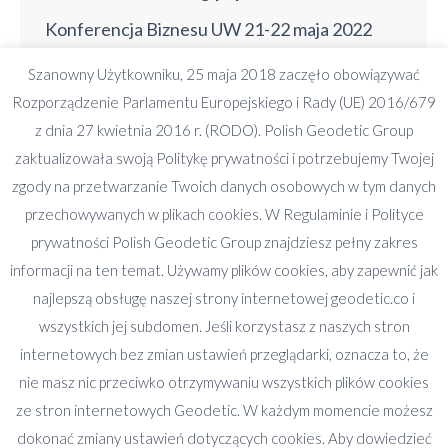
Konferencja Biznesu UW 21-22 maja 2022
Adrian Hołub z Geodetic miał przyjemność
Szanowny Użytkowniku, 25 maja 2018 zaczęło obowiązywać
zabrać głos w panelu dyskusyjnym podczas
Rozporządzenie Parlamentu Europejskiego i Rady (UE) 2016/679
Konferencji Biznesu Uniwersytetu
z dnia 27 kwietnia 2016 r. (RODO). Polish Geodetic Group
Warszawskiego 21-22 maja 2022. Jakie
zaktualizowała swoją Politykę prywatności i potrzebujemy Twojej
zagadnienia poruszał? Jakie mamy
zgody na przetwarzanie Twoich danych osobowych w tym danych
współczesne ryzyka w obrocie
przechowywanych w plikach cookies. W Regulaminie i Polityce
nieruchomościami? (analizy chłonności, Due
prywatności Polish Geodetic Group znajdziesz pełny zakres
diligence nieruchomości, memorandum,
informacji na ten temat. Używamy plików cookies, aby zapewnić jak
potencjalni najemcy, pomysł na budynek,
najlepszą obsługę naszej strony internetowej geodetic.co i
ustawa o przeciwdziałaniu praniu pieniędzy).
wszystkich jej subdomen. Jeśli korzystasz z naszych stron
Jak problemy…
internetowych bez zmian ustawień przeglądarki, oznacza to, że
nie masz nic przeciwko otrzymywaniu wszystkich plików cookies
ze stron internetowych Geodetic. W każdym momencie możesz
dokonać zmiany ustawień dotyczących cookies. Aby dowiedzieć