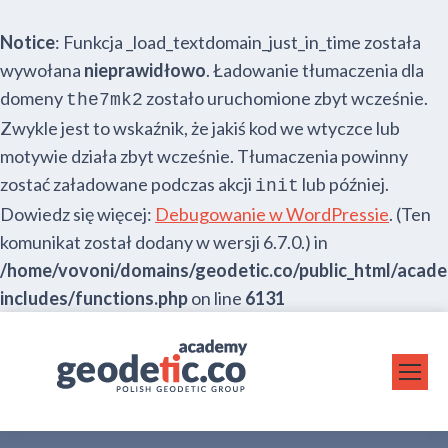
Notice
: Funkcja _load_textdomain_just_in_time została
wywołana
nieprawidłowo
. Ładowanie tłumaczenia dla
domeny
zostało uruchomione zbyt wcześnie.
the7mk2
Zwykle jest to wskaźnik, że jakiś kod we wtyczce lub
motywie działa zbyt wcześnie. Tłumaczenia powinny
zostać załadowane podczas akcji
lub później.
init
Dowiedz się więcej:
Debugowanie w WordPressie
. (Ten
komunikat został dodany w wersji 6.7.0.) in
/home/vovoni/domains/geodetic.co/public_html/acad
includes/functions.php
on line
6131