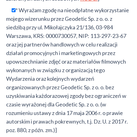
* Wyrażam zgodę na nieodpłatne wykorzystanie
mojego wizerunku przez Geodetic Sp. z o. o. z
siedzibą przy ul. Mikołajczyka 21/136, 03-984
Warszawa, KRS: 0000730057, NIP: 113-297-23-67
oraz jej partnerów handlowych w celu realizacji
działań promocyjnych i marketingowych przez
upowszechnianie zdjęć oraz materiałów filmowych
wykonanych w związku z organizacją tego
Wydarzenia oraz kolejnych wydarzeń
organizowanych przez Geodetic Sp. z o. o. bez
uzyskiwania każdorazowej zgody bez ograniczeń w
czasie wyrażonej dla Geodetic Sp. z o. o. (w
rozumieniu ustawy z dnia 17 maja 2006 r. o prawie
autorskim i prawach pokrewnych, t.j. Dz. U. z 2017 r.
poz. 880, z późn. zm.)]