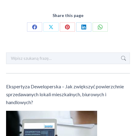
Share this page
Share
Share
Share
Share
Share
on
on
on
on
on
Facebook
X
Pinterest
LinkedIn
WhatsApp
Szukaj:
Ekspertyza Deweloperska – Jak zwiększyć powierzchnie
sprzedawanych lokali mieszkalnych, biurowych i
handlowych?