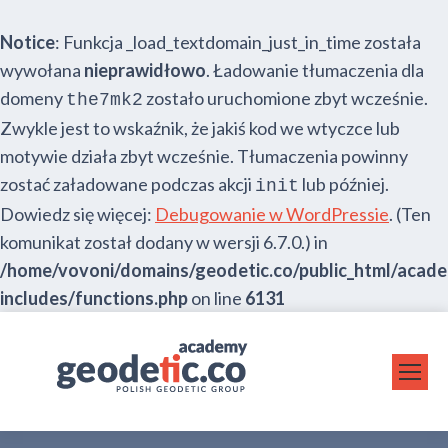
Notice
: Funkcja _load_textdomain_just_in_time została
wywołana
nieprawidłowo
. Ładowanie tłumaczenia dla
domeny
zostało uruchomione zbyt wcześnie.
the7mk2
Zwykle jest to wskaźnik, że jakiś kod we wtyczce lub
motywie działa zbyt wcześnie. Tłumaczenia powinny
zostać załadowane podczas akcji
lub później.
init
Dowiedz się więcej:
Debugowanie w WordPressie
. (Ten
komunikat został dodany w wersji 6.7.0.) in
/home/vovoni/domains/geodetic.co/public_html/acad
includes/functions.php
on line
6131