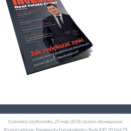
Szanowny Użytkowniku, 25 maja 2018 zaczęło obowiązywać
Kontakt
Rozporządzenie Parlamentu Europejskiego i Rady (UE) 2016/679