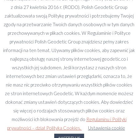
Tel.
z dnia 27 kwietnia 2016 r. (RODO). Polish Geodetic Group
+48 608 577 042
zaktualizowała swoją Politykę prywatności i potrzebujemy Twojej
+48 785 041 079
zgody na przetwarzanie Twoich danych osobowych w tym danych
przechowywanych w plikach cookies. W Regulaminie i Polityce
e-mail:
prywatności Polish Geodetic Group znajdziesz pełny zakres
adrian.holub@geodetic.co
informacji na ten temat. Używamy plików cookies, aby zapewnić jak
monika.holub@geodetic.co
najlepszą obsługę naszej strony internetowej geodetic.co i
Godziny pracy:
wszystkich jej subdomen. Jeśli korzystasz z naszych stron
Pn - Pt od 8:00 do 16:00
internetowych bez zmian ustawień przeglądarki, oznacza to, że
nie masz nic przeciwko otrzymywaniu wszystkich plików cookies
Znajdź nas na:
Facebook
YouTube
Linkedin
ze stron internetowych Geodetic. W każdym momencie możesz
otworzy
otworzy
otworzy
dokonać zmiany ustawień dotyczących cookies. Aby dowiedzieć
się
się
się
się więcej o rodzajach stosowanych plików cookies oraz
w
w
w
możliwości ich blokowania przejdź do
Regulaminu i Polityki
nowym
nowym
nowym
prywatności – dział Polityka Cookies.
Ustawienia cookie
oknie
oknie
oknie
Copyright 2019 GEODETIC Sp. z o.o.