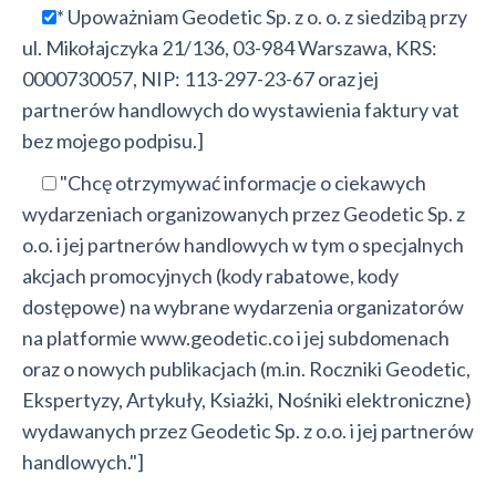
* Upoważniam Geodetic Sp. z o. o. z siedzibą przy
ul. Mikołajczyka 21/136, 03-984 Warszawa, KRS:
0000730057, NIP: 113-297-23-67 oraz jej
partnerów handlowych do wystawienia faktury vat
bez mojego podpisu.]
"Chcę otrzymywać informacje o ciekawych
wydarzeniach organizowanych przez Geodetic Sp. z
o.o. i jej partnerów handlowych w tym o specjalnych
akcjach promocyjnych (kody rabatowe, kody
dostępowe) na wybrane wydarzenia organizatorów
na platformie www.geodetic.co i jej subdomenach
oraz o nowych publikacjach (m.in. Roczniki Geodetic,
Ekspertyzy, Artykuły, Ksiażki, Nośniki elektroniczne)
wydawanych przez Geodetic Sp. z o.o. i jej partnerów
handlowych."]