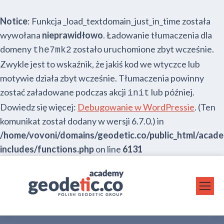
Notice
: Funkcja _load_textdomain_just_in_time została
wywołana
nieprawidłowo
. Ładowanie tłumaczenia dla
domeny
zostało uruchomione zbyt wcześnie.
the7mk2
Zwykle jest to wskaźnik, że jakiś kod we wtyczce lub
motywie działa zbyt wcześnie. Tłumaczenia powinny
zostać załadowane podczas akcji
lub później.
init
Dowiedz się więcej:
Debugowanie w WordPressie
. (Ten
komunikat został dodany w wersji 6.7.0.) in
/home/vovoni/domains/geodetic.co/public_html/acad
includes/functions.php
on line
6131