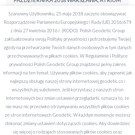
TOWER ZOBACZ RELACJĘ Z KONGRESU
Szanowny Użytkowniku, 25 maja 2018 zaczęło obowiązywać
Kongres ProgramPrelegenciRelacja 2017Dla
Rozporządzenie Parlamentu Europejskiego i Rady (UE) 2016/679
PartnerówMiejsce Dla kogo jest kongres
z dnia 27 kwietnia 2016 r. (RODO). Polish Geodetic Group
Geodetic? inwestor z rynku nieruchomości
zaktualizowała swoją Politykę prywatności i potrzebujemy Twojej
deweloper przedstawiciel osób z
zgody na przetwarzanie Twoich danych osobowych w tym danych
nieruchomościowych funduszy
przechowywanych w plikach cookies. W Regulaminie i Polityce
inwestycyjnych osoby reprezentujące
prywatności Polish Geodetic Group znajdziesz pełny zakres
instytucje finansujące transakcje
informacji na ten temat. Używamy plików cookies, aby zapewnić jak
nieruchomości asset manager property
najlepszą obsługę naszej strony internetowej geodetic.co i
manager project manger facility manager…
wszystkich jej subdomen. Jeśli korzystasz z naszych stron
internetowych bez zmian ustawień przeglądarki, oznacza to, że
nie masz nic przeciwko otrzymywaniu wszystkich plików cookies
ze stron internetowych Geodetic. W każdym momencie możesz
dokonać zmiany ustawień dotyczących cookies. Aby dowiedzieć
się więcej o rodzajach stosowanych plików cookies oraz