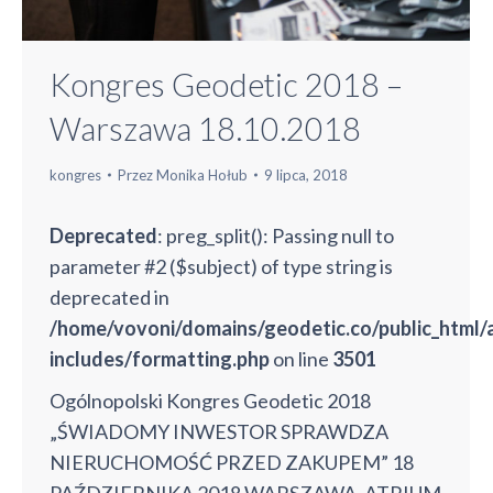
Kongres Geodetic 2018 –
Warszawa 18.10.2018
kongres
Przez
Monika Hołub
9 lipca, 2018
Deprecated
: preg_split(): Passing null to
parameter #2 ($subject) of type string is
deprecated in
/home/vovoni/domains/geodetic.co/public_html
includes/formatting.php
on line
3501
Ogólnopolski Kongres Geodetic 2018
„ŚWIADOMY INWESTOR SPRAWDZA
NIERUCHOMOŚĆ PRZED ZAKUPEM” 18
PAŹDZIERNIKA 2018 WARSZAWA, ATRIUM