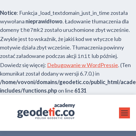
Notice
: Funkcja _load_textdomain_just_in_time została
wywołana
nieprawidłowo
. Ładowanie tłumaczenia dla
domeny
zostało uruchomione zbyt wcześnie.
the7mk2
Zwykle jest to wskaźnik, że jakiś kod we wtyczce lub
motywie działa zbyt wcześnie. Tłumaczenia powinny
zostać załadowane podczas akcji
lub później.
init
Dowiedz się więcej:
Debugowanie w WordPressie
. (Ten
komunikat został dodany w wersji 6.7.0.) in
/home/vovoni/domains/geodetic.co/public_html/acad
includes/functions.php
on line
6131