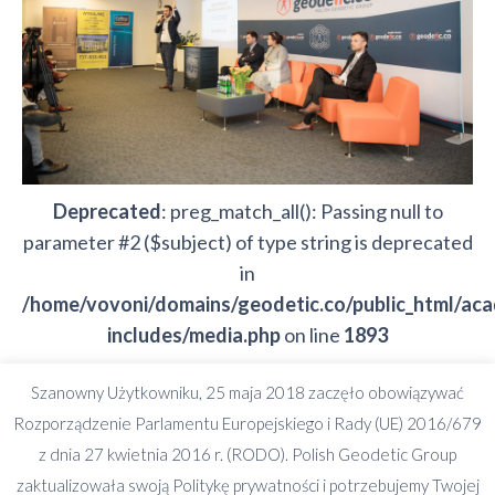
Deprecated
: preg_match_all(): Passing null to
parameter #2 ($subject) of type string is deprecated
in
/home/vovoni/domains/geodetic.co/public_html/ac
includes/media.php
on line
1893
Szanowny Użytkowniku, 25 maja 2018 zaczęło obowiązywać
Deprecated
: preg_split(): Passing null to parameter
Rozporządzenie Parlamentu Europejskiego i Rady (UE) 2016/679
#2 ($subject) of type string is deprecated in
z dnia 27 kwietnia 2016 r. (RODO). Polish Geodetic Group
/home/vovoni/domains/geodetic.co/public_html/ac
zaktualizowała swoją Politykę prywatności i potrzebujemy Twojej
includes/formatting.php
on line
3501