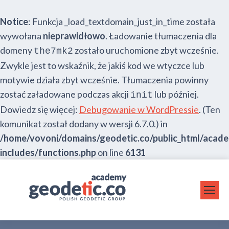
Notice
: Funkcja _load_textdomain_just_in_time została
wywołana
nieprawidłowo
. Ładowanie tłumaczenia dla
domeny
zostało uruchomione zbyt wcześnie.
the7mk2
Zwykle jest to wskaźnik, że jakiś kod we wtyczce lub
motywie działa zbyt wcześnie. Tłumaczenia powinny
zostać załadowane podczas akcji
lub później.
init
Dowiedz się więcej:
Debugowanie w WordPressie
. (Ten
komunikat został dodany w wersji 6.7.0.) in
/home/vovoni/domains/geodetic.co/public_html/acad
includes/functions.php
on line
6131