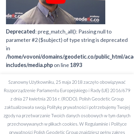
Deprecated
: preg_match_all(): Passing null to
parameter #2 ($subject) of type string is deprecated
in
/home/vovoni/domains/geodetic.co/public_html/ac
includes/media.php
on line
1893
Deprecated
: preg_split(): Passing null to parameter
Szanowny Użytkowniku, 25 maja 2018 zaczęło obowiązywać
#2 ($subject) of type string is deprecated in
Rozporządzenie Parlamentu Europejskiego i Rady (UE) 2016/679
/home/vovoni/domains/geodetic.co/public_html/ac
z dnia 27 kwietnia 2016 r. (RODO). Polish Geodetic Group
includes/formatting.php
on line
3501
zaktualizowała swoją Politykę prywatności i potrzebujemy Twojej
zgody na przetwarzanie Twoich danych osobowych w tym danych
Deprecated
: preg_split(): Passing null to parameter
przechowywanych w plikach cookies. W Regulaminie i Polityce
#2 ($subject) of type string is deprecated in
prywatności Polish Geodetic Group znajdziesz pełny zakres