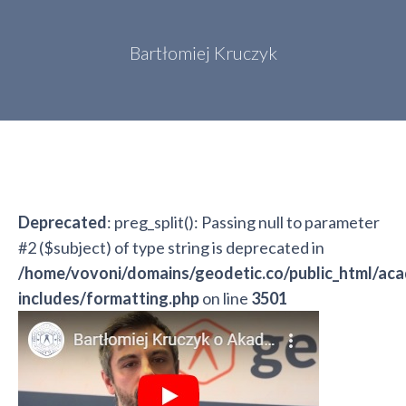
Bartłomiej Kruczyk
Deprecated
: preg_split(): Passing null to parameter
#2 ($subject) of type string is deprecated in
/home/vovoni/domains/geodetic.co/public_html/ac
includes/formatting.php
on line
3501