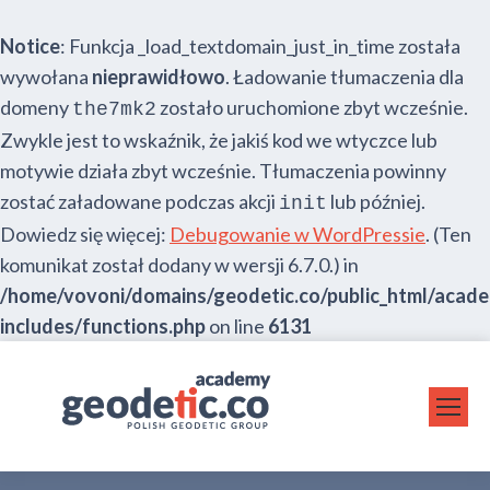
Notice
: Funkcja _load_textdomain_just_in_time została
wywołana
nieprawidłowo
. Ładowanie tłumaczenia dla
domeny
zostało uruchomione zbyt wcześnie.
the7mk2
Zwykle jest to wskaźnik, że jakiś kod we wtyczce lub
motywie działa zbyt wcześnie. Tłumaczenia powinny
zostać załadowane podczas akcji
lub później.
init
Dowiedz się więcej:
Debugowanie w WordPressie
. (Ten
komunikat został dodany w wersji 6.7.0.) in
/home/vovoni/domains/geodetic.co/public_html/acad
includes/functions.php
on line
6131