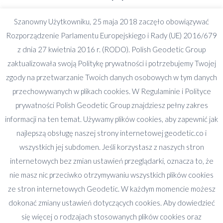
Szanowny Użytkowniku, 25 maja 2018 zaczęło obowiązywać
Deprecated
: preg_split(): Passing null to parameter
Rozporządzenie Parlamentu Europejskiego i Rady (UE) 2016/679
#2 ($subject) of type string is deprecated in
z dnia 27 kwietnia 2016 r. (RODO). Polish Geodetic Group
/home/vovoni/domains/geodetic.co/public_html/ac
zaktualizowała swoją Politykę prywatności i potrzebujemy Twojej
includes/formatting.php
on line
3501
zgody na przetwarzanie Twoich danych osobowych w tym danych
przechowywanych w plikach cookies. W Regulaminie i Polityce
Deprecated
: preg_split(): Passing null to parameter
prywatności Polish Geodetic Group znajdziesz pełny zakres
#2 ($subject) of type string is deprecated in
informacji na ten temat. Używamy plików cookies, aby zapewnić jak
/home/vovoni/domains/geodetic.co/public_html/ac
najlepszą obsługę naszej strony internetowej geodetic.co i
includes/formatting.php
on line
3501
Share this image
wszystkich jej subdomen. Jeśli korzystasz z naszych stron
internetowych bez zmian ustawień przeglądarki, oznacza to, że
Share
Share
Share
Share
Share
nie masz nic przeciwko otrzymywaniu wszystkich plików cookies
on
on
on
on
on
ze stron internetowych Geodetic. W każdym momencie możesz
Facebook
X
Pinterest
LinkedIn
WhatsApp
dokonać zmiany ustawień dotyczących cookies. Aby dowiedzieć
się więcej o rodzajach stosowanych plików cookies oraz