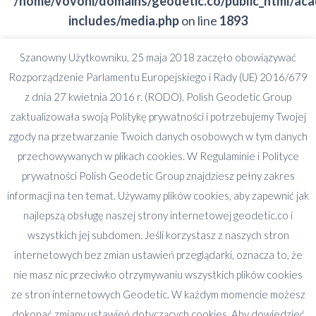
/home/vovoni/domains/geodetic.co/public_html/ac
includes/media.php
on line
1893
Szanowny Użytkowniku, 25 maja 2018 zaczęło obowiązywać
Deprecated
: preg_split(): Passing null to parameter
Rozporządzenie Parlamentu Europejskiego i Rady (UE) 2016/679
#2 ($subject) of type string is deprecated in
z dnia 27 kwietnia 2016 r. (RODO). Polish Geodetic Group
/home/vovoni/domains/geodetic.co/public_html/ac
zaktualizowała swoją Politykę prywatności i potrzebujemy Twojej
includes/formatting.php
on line
3501
zgody na przetwarzanie Twoich danych osobowych w tym danych
przechowywanych w plikach cookies. W Regulaminie i Polityce
Deprecated
: preg_split(): Passing null to parameter
prywatności Polish Geodetic Group znajdziesz pełny zakres
#2 ($subject) of type string is deprecated in
informacji na ten temat. Używamy plików cookies, aby zapewnić jak
/home/vovoni/domains/geodetic.co/public_html/ac
najlepszą obsługę naszej strony internetowej geodetic.co i
includes/formatting.php
on line
3501
Share this image
wszystkich jej subdomen. Jeśli korzystasz z naszych stron
internetowych bez zmian ustawień przeglądarki, oznacza to, że
Share
Share
Share
Share
Share
nie masz nic przeciwko otrzymywaniu wszystkich plików cookies
on
on
on
on
on
ze stron internetowych Geodetic. W każdym momencie możesz
Facebook
X
Pinterest
LinkedIn
WhatsApp
dokonać zmiany ustawień dotyczących cookies. Aby dowiedzieć