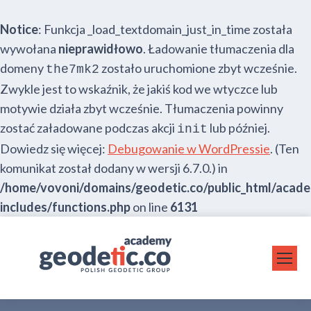
Notice
: Funkcja _load_textdomain_just_in_time została
wywołana
nieprawidłowo
. Ładowanie tłumaczenia dla
domeny
zostało uruchomione zbyt wcześnie.
the7mk2
Zwykle jest to wskaźnik, że jakiś kod we wtyczce lub
motywie działa zbyt wcześnie. Tłumaczenia powinny
zostać załadowane podczas akcji
lub później.
init
Dowiedz się więcej:
Debugowanie w WordPressie
. (Ten
komunikat został dodany w wersji 6.7.0.) in
/home/vovoni/domains/geodetic.co/public_html/acad
includes/functions.php
on line
6131