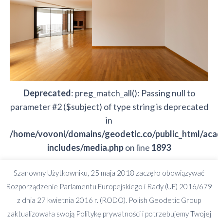
Deprecated
: preg_match_all(): Passing null to
parameter #2 ($subject) of type string is deprecated
in
/home/vovoni/domains/geodetic.co/public_html/ac
includes/media.php
on line
1893
Szanowny Użytkowniku, 25 maja 2018 zaczęło obowiązywać
Deprecated
: preg_split(): Passing null to parameter
Rozporządzenie Parlamentu Europejskiego i Rady (UE) 2016/679
#2 ($subject) of type string is deprecated in
z dnia 27 kwietnia 2016 r. (RODO). Polish Geodetic Group
/home/vovoni/domains/geodetic.co/public_html/ac
zaktualizowała swoją Politykę prywatności i potrzebujemy Twojej
includes/formatting.php
on line
3501