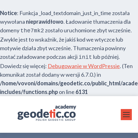
Notice
: Funkcja _load_textdomain_just_in_time została
wywołana
nieprawidłowo
. Ładowanie tłumaczenia dla
domeny
zostało uruchomione zbyt wcześnie.
the7mk2
Zwykle jest to wskaźnik, że jakiś kod we wtyczce lub
motywie działa zbyt wcześnie. Tłumaczenia powinny
zostać załadowane podczas akcji
lub później.
init
Dowiedz się więcej:
Debugowanie w WordPressie
. (Ten
komunikat został dodany w wersji 6.7.0.) in
/home/vovoni/domains/geodetic.co/public_html/acad
includes/functions.php
on line
6131