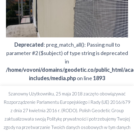
Deprecated
: preg_match_all(): Passing null to
parameter #2 ($subject) of type string is deprecated
in
/home/vovoni/domains/geodetic.co/public_html/ac
includes/media.php
on line
1893
Szanowny Użytkowniku, 25 maja 2018 zaczęło obowiązywać
Deprecated
: preg_split(): Passing null to parameter
Rozporządzenie Parlamentu Europejskiego i Rady (UE) 2016/679
#2 ($subject) of type string is deprecated in
z dnia 27 kwietnia 2016 r. (RODO). Polish Geodetic Group
/home/vovoni/domains/geodetic.co/public_html/ac
zaktualizowała swoją Politykę prywatności i potrzebujemy Twojej
includes/formatting.php
on line
3501
zgody na przetwarzanie Twoich danych osobowych w tym danych