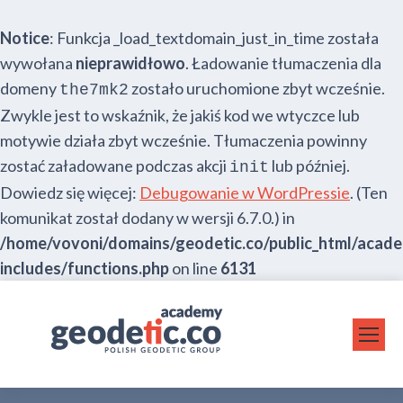
Notice
: Funkcja _load_textdomain_just_in_time została
wywołana
nieprawidłowo
. Ładowanie tłumaczenia dla
domeny
zostało uruchomione zbyt wcześnie.
the7mk2
Zwykle jest to wskaźnik, że jakiś kod we wtyczce lub
motywie działa zbyt wcześnie. Tłumaczenia powinny
zostać załadowane podczas akcji
lub później.
init
Dowiedz się więcej:
Debugowanie w WordPressie
. (Ten
komunikat został dodany w wersji 6.7.0.) in
/home/vovoni/domains/geodetic.co/public_html/acad
includes/functions.php
on line
6131