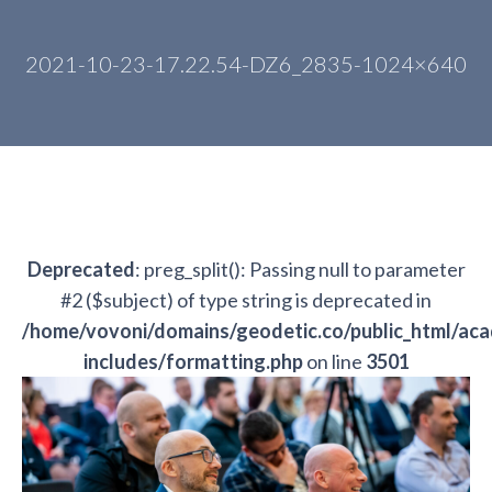
2021-10-23-17.22.54-DZ6_2835-1024×640
Deprecated
: preg_split(): Passing null to parameter
#2 ($subject) of type string is deprecated in
/home/vovoni/domains/geodetic.co/public_html/ac
includes/formatting.php
on line
3501