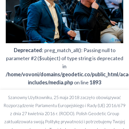
Deprecated
: preg_match_all(): Passing null to
parameter #2 ($subject) of type string is deprecated
in
/home/vovoni/domains/geodetic.co/public_html/ac
includes/media.php
on line
1893
Szanowny Użytkowniku, 25 maja 2018 zaczęło obowiązywać
Deprecated
: preg_split(): Passing null to parameter
Rozporządzenie Parlamentu Europejskiego i Rady (UE) 2016/679
#2 ($subject) of type string is deprecated in
z dnia 27 kwietnia 2016 r. (RODO). Polish Geodetic Group
/home/vovoni/domains/geodetic.co/public_html/ac
zaktualizowała swoją Politykę prywatności i potrzebujemy Twojej
includes/formatting.php
on line
3501