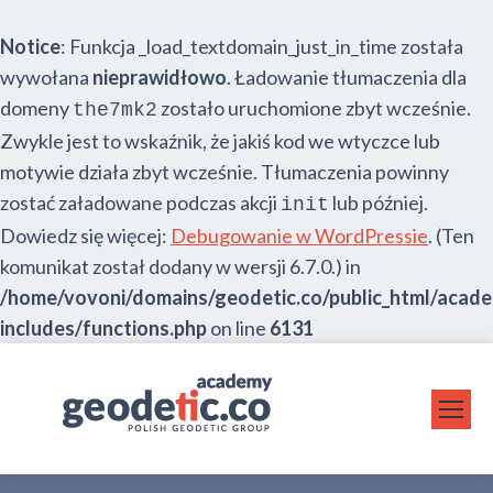
Notice
: Funkcja _load_textdomain_just_in_time została
wywołana
nieprawidłowo
. Ładowanie tłumaczenia dla
domeny
zostało uruchomione zbyt wcześnie.
the7mk2
Zwykle jest to wskaźnik, że jakiś kod we wtyczce lub
motywie działa zbyt wcześnie. Tłumaczenia powinny
zostać załadowane podczas akcji
lub później.
init
Dowiedz się więcej:
Debugowanie w WordPressie
. (Ten
komunikat został dodany w wersji 6.7.0.) in
/home/vovoni/domains/geodetic.co/public_html/acad
includes/functions.php
on line
6131